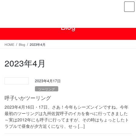
コ
ナ
ン
ビ
テ
ゲ
ン
ー
Blog
ツ
シ
へ
ョ
ス
ン
HOME
Blog
2023年4月
キ
に
ッ
移
2023年4月
プ
動
2023年4月17日
ツーリング
呼子いかツーリング
2023年4月16日・17日、さあ！今年もシーズンインですね。今年
最初のツーリングは九州佐賀呼子のイカを食べに行ってきました
～実は2012年にも呼子に行ってますが、その時はちょっとしたト
ラブルで昼食が夕方近くになり、せっ […]