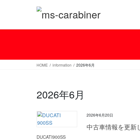
コ
ナ
ン
ビ
テ
ゲ
ン
ー
ツ
シ
へ
ョ
ス
ン
キ
に
ッ
移
HOME
information
2026年6月
プ
動
2026年6月
2026年6月20日
中古車情報を更新
DUCATI900SS