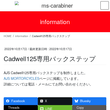
コ
ナ
ン
ビ
テ
ゲ
ン
ー
information
ツ
シ
へ
ョ
ス
ン
HOME
information
Cadwell125専用バックステップ
キ
に
ッ
移
プ
動
2022年10月17日
/ 最終更新日時 :
2022年10月17日
Cadwell125専用バックステップ
AJS Cadwell125専用バックステップを制作しました。
AJS MORTORCYCLES
ページに掲載しています。
詳細については電話・メールにてお問い合わせください。
Facebook
X
Bluesky
Threads
Copy
LINE